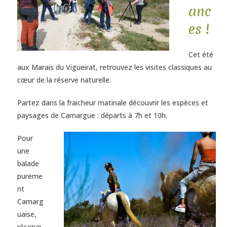
anc
es !
Cet été
aux Marais du Vigueirat, retrouvez les visites classiques au
cœur de la réserve naturelle.
Partez dans la fraicheur matinale découvrir les espèces et
paysages de Camargue : départs à 7h et 10h.
Pour
une
balade
pureme
nt
Camarg
uaise,
réserve