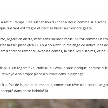
n arrêt du temps, une suspension du bruit autour, comme si la scène 
ue l’instant est fragile et peut se briser au moindre geste.
urte, regard en alerte, mais sans menace réelle, plutôt comme un trop
r ne laisser place qu’à lui. Il y a souvent un mélange de douceur et de
art d’enfance remonte, avec les contes, la ruse, les histoires, et pour
e plus : un regard fixe, curieux, qui évalue sans panique, comme si 
e, renvoyé à sa propre place d’humain dans le paysage.
tient à la fois de la joie et du manque, comme un rêve trop court. On g
 accepté dans cette intimité-là.