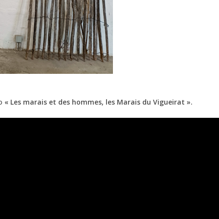
éo
« Les marais et des hommes, les Marais du Vigueirat ».