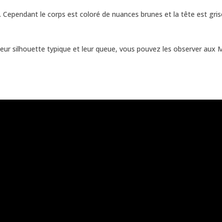
 Cependant le corps est coloré de nuances brunes et la tête est gris
ur silhouette typique et leur queue, vous pouvez les observer aux Ma