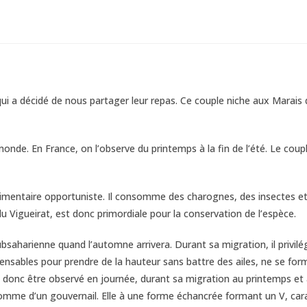
i a décidé de nous partager leur repas. Ce couple niche aux Marais du
nde. En France, on l’observe du printemps à la fin de l’été. Le couple 
limentaire opportuniste.
Il consomme des charognes, des insectes et
du Vigueirat, est donc primordiale pour la conservation de l’espèce.
subsaharienne quand l’automne arrivera. Durant sa migration, il privilé
ensables pour prendre de la hauteur sans battre des ailes, ne se for
donc être observé en journée, durant sa migration au printemps et 
e comme d’un gouvernail. Elle à une forme échancrée formant un V, car